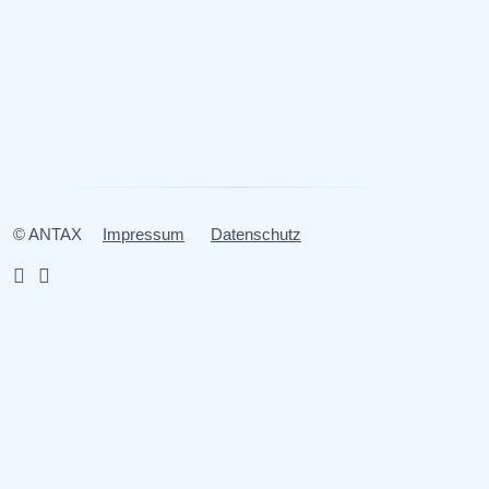
Steuerfach­angestellte:r (m/w/d)
Steuerfachwirt:in (m/w/d)
Alle Stellenanzeigen
© ANTAX
Impressum
Datenschutz