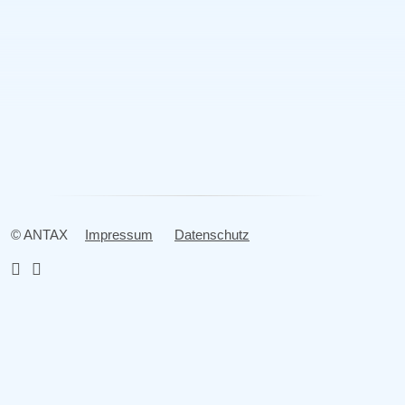
Bilanzbuchhalter:in (m/w/d)
Steuerfach­angestellte:r (m/w/d)
Steuerfachwirt:in (m/w/d)
Alle Stellenanzeigen
© ANTAX
Impressum
Datenschutz