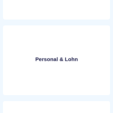
Optimierung von Lohnabrechnungsprozessen
Sozialversicherungsprüfungen
Begleitung von Lohnsteuer- und
Personal & Lohn
Sozialversicherung
Meldepflichten gegenüber dem Finanzamt und der
Digitale Lohnbuchhaltung inkl. Baulohn
Personal & Lohn