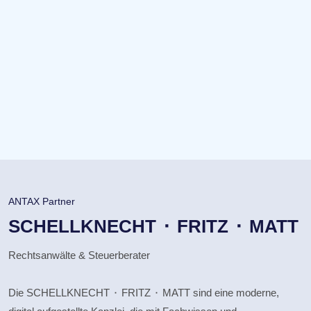
deren Mitarbeitenden (seit vielen Jahren) eine
kompetente Unterstützung gefunden zu haben.
Nahbar, herzlich und zuverlässig!
K. Nijhof
Fotografin
ANTAX Partner
SCHELLKNECHT ⬝ FRITZ ⬝ MATT
Rechtsanwälte & Steuerberater
Die SCHELLKNECHT ⬝ FRITZ ⬝ MATT sind eine moderne,